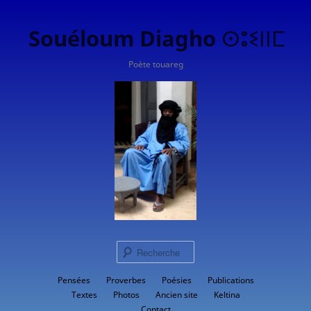
Souéloum Diagho ⵙⵓⵉⵏⵏⵎ
Poète touareg
Rech
Menu
Pensées
Proverbes
Aller
Poésies
Publications
principal
Textes
Photos
Ancien site
Keltina
au
Contact