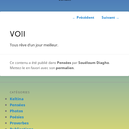
contenu
principal
Navigation
←
Précédent
Suivant
→
des
articles
ⴸⵔⵂⵏ
Tous rêve d’un jour meilleur.
Ce contenu a été publié dans
Pensées
par
Souéloum Diagho
.
Mettez-le en favori avec son
permalien
.
CATÉGORIES
Keltina
Pensées
Photos
Poésies
Proverbes