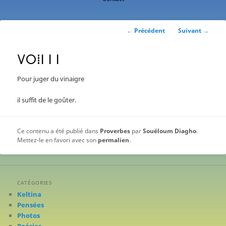
contenu
principal
Navigation
←
Précédent
Suivant
→
des
articles
ⴸⵔⵂⵏ ⵏ ⵏ
Pour juger du vinaigre
il suffit de le goûter.
Ce contenu a été publié dans
Proverbes
par
Souéloum Diagho
.
Mettez-le en favori avec son
permalien
.
CATÉGORIES
Keltina
Pensées
Photos