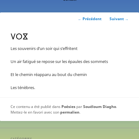
contenu
principal
Navigation
←
Précédent
Suivant
→
des
articles
ⴸⵔⴵ
Les souvenirs d’un soir qui s’effritent
Un air fatigué se repose sur les épaules des sommets
Et le chemin réapparu au bout du chemin
Les ténèbres.
Ce contenu a été publié dans
Poésies
par
Souéloum Diagho
.
Mettez-le en favori avec son
permalien
.
CATÉGORIES