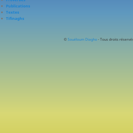
Publications
Textes
Tifinaghs
©
Souéloum Diagho
- Tous droits réservés