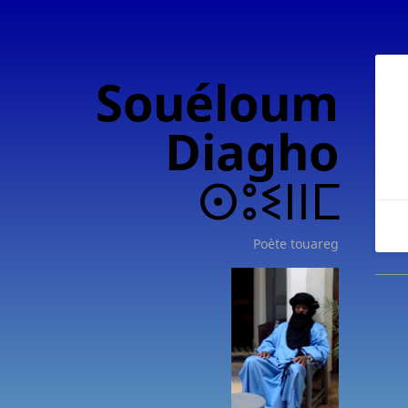
Souéloum
Diagho
ⵙⵓⵉⵏⵏⵎ
Poète touareg