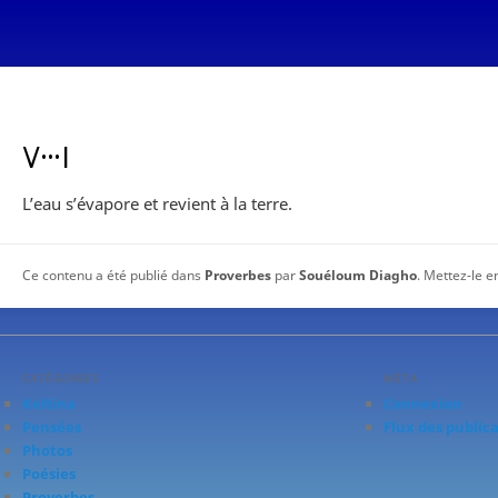
ⴸⵈⵏ
L’eau s’évapore et revient à la terre.
Ce contenu a été publié dans
Proverbes
par
Souéloum Diagho
. Mettez-le e
CATÉGORIES
MÉTA
Keltina
Connexion
Pensées
Flux des public
Photos
Poésies
Proverbes