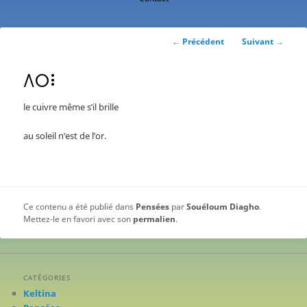
contenu
principal
Navigation
←
Précédent
Suivant
→
des
articles
ⴷⵔⵗ
le cuivre même s’il brille
au soleil n’est de l’or.
Ce contenu a été publié dans
Pensées
par
Souéloum Diagho
.
Mettez-le en favori avec son
permalien
.
CATÉGORIES
Keltina