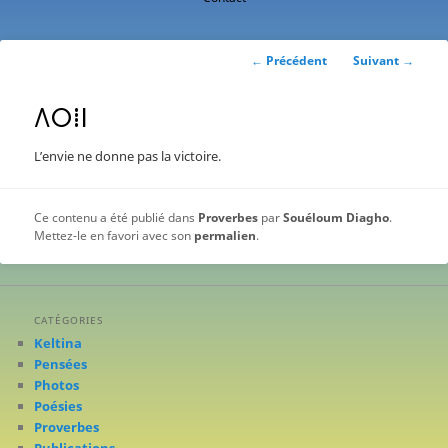
contenu
principal
Navigation
←
Précédent
Suivant
→
des
articles
ⴷⵔⵂⵏ
L’envie ne donne pas la victoire.
Ce contenu a été publié dans
Proverbes
par
Souéloum Diagho
.
Mettez-le en favori avec son
permalien
.
CATÉGORIES
Keltina
Pensées
Photos
Poésies
Proverbes