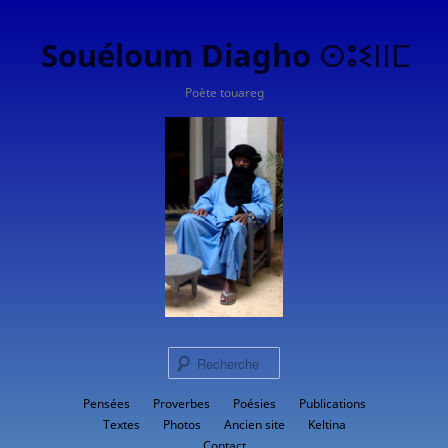
Souéloum Diagho ⵙⵓⵉⵏⵏⵎ
Poète touareg
Rech
Menu
Pensées
Proverbes
Aller
Poésies
Publications
principal
Textes
Photos
Ancien site
Keltina
au
Contact