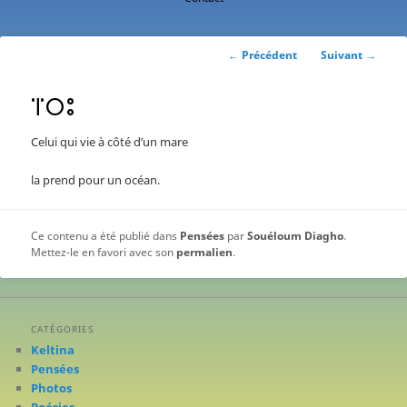
contenu
principal
Navigation
←
Précédent
Suivant
→
des
articles
ⴶⵔⵓ
Celui qui vie à côté d’un mare
la prend pour un océan.
Ce contenu a été publié dans
Pensées
par
Souéloum Diagho
.
Mettez-le en favori avec son
permalien
.
CATÉGORIES
Keltina
Pensées
Photos