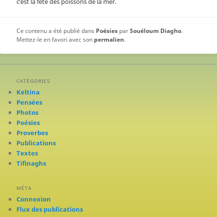
c’est la fête des poissons de la mer.
Ce contenu a été publié dans
Poésies
par
Souéloum Diagho
.
Mettez-le en favori avec son
permalien
.
CATÉGORIES
Keltina
Pensées
Photos
Poésies
Proverbes
Publications
Textes
Tifinaghs
MÉTA
Connexion
Flux des publications