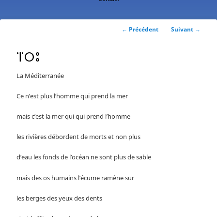
contenu
principal
Navigation
←
Précédent
Suivant
→
des
articles
ⴶⵔⵓ
La Méditerranée
Ce n’est plus l’homme qui prend la mer
mais c’est la mer qui qui prend l’homme
les rivières débordent de morts et non plus
d’eau les fonds de l’océan ne sont plus de sable
mais des os humains l’écume ramène sur
les berges des yeux des dents