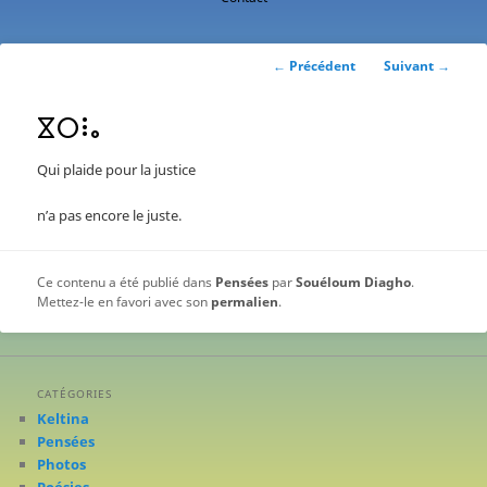
contenu
principal
Navigation
←
Précédent
Suivant
→
des
articles
ⴵⵔⵗⴰ
Qui plaide pour la justice
n’a pas encore le juste.
Ce contenu a été publié dans
Pensées
par
Souéloum Diagho
.
Mettez-le en favori avec son
permalien
.
CATÉGORIES
Keltina
Pensées
Photos