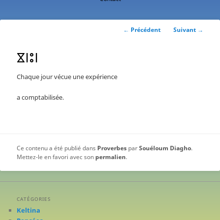
contenu
principal
Navigation
←
Précédent
Suivant
→
des
articles
ⴵⵏⵓⵏ
Chaque jour vécue une expérience
a comptabilisée.
Ce contenu a été publié dans
Proverbes
par
Souéloum Diagho
.
Mettez-le en favori avec son
permalien
.
CATÉGORIES
Keltina