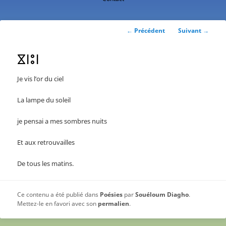
contenu
principal
Navigation
←
Précédent
Suivant
→
des
articles
ⴵⵏⵓⵏ
Je vis l’or du ciel
La lampe du soleil
je pensai a mes sombres nuits
Et aux retrouvailles
De tous les matins.
Ce contenu a été publié dans
Poésies
par
Souéloum Diagho
.
Mettez-le en favori avec son
permalien
.