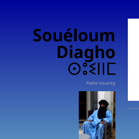
Souéloum
Diagho
ⵙⵓⵉⵏⵏⵎ
Poète touareg