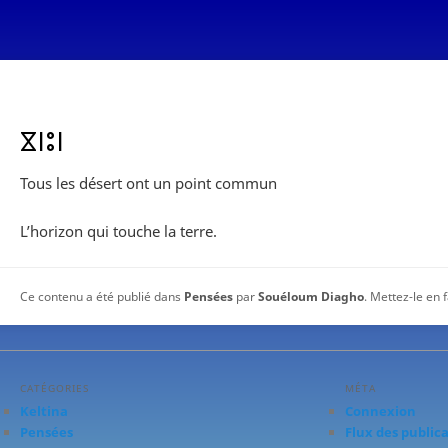
ⴵⵏⵓⵏ
Tous les désert ont un point commun
L’horizon qui touche la terre.
Ce contenu a été publié dans
Pensées
par
Souéloum Diagho
. Mettez-le en 
CATÉGORIES
MÉTA
Keltina
Connexion
Pensées
Flux des public