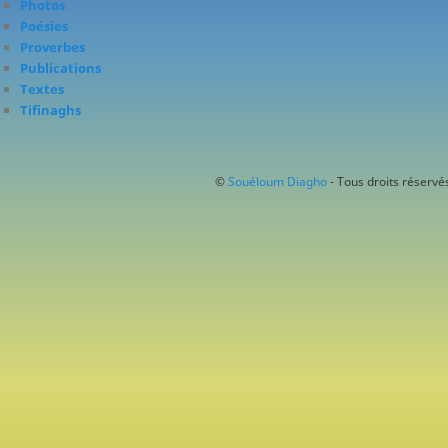
Photos
Poésies
Proverbes
Publications
Textes
Tifinaghs
©
Souéloum Diagho
- Tous droits réservés