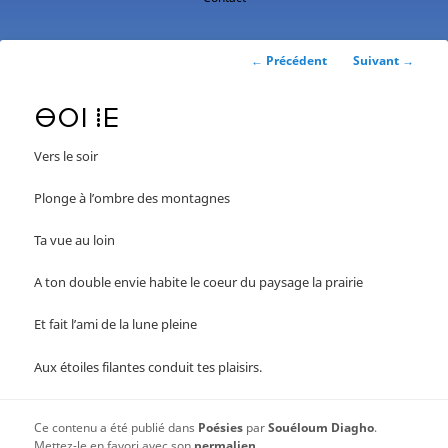
contenu
principal
Navigation
←
Précédent
Suivant
→
des
articles
ⴱⵔⵏ ⵂⴹ
Vers le soir
Plonge à l’ombre des montagnes
Ta vue au loin
A ton double envie habite le coeur du paysage la prairie
Et fait l’ami de la lune pleine
Aux étoiles filantes conduit tes plaisirs.
Ce contenu a été publié dans
Poésies
par
Souéloum Diagho
.
Mettez-le en favori avec son
permalien
.