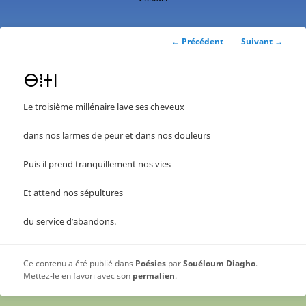
contenu
principal
Navigation
←
Précédent
Suivant
→
des
articles
ⴱⵂⵜⵏ
Le troisième millénaire lave ses cheveux
dans nos larmes de peur et dans nos douleurs
Puis il prend tranquillement nos vies
Et attend nos sépultures
du service d’abandons.
Ce contenu a été publié dans
Poésies
par
Souéloum Diagho
.
Mettez-le en favori avec son
permalien
.