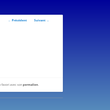
Navigation
←
Précédent
Suivant
→
des
articles
n favori avec son
permalien
.