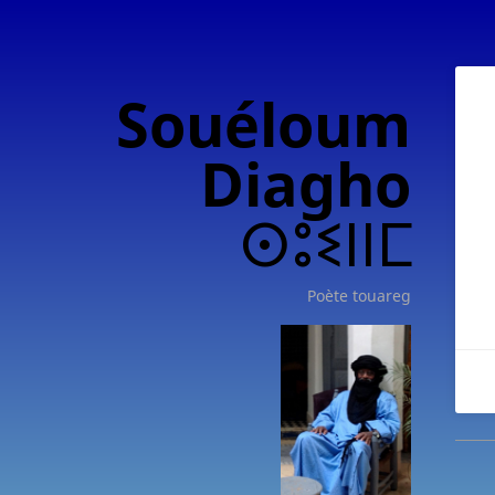
Souéloum
Diagho
ⵙⵓⵉⵏⵏⵎ
Poète touareg