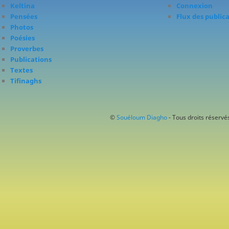
Keltina
Connexion
Pensées
Flux des public
Photos
Poésies
Proverbes
Publications
Textes
Tifinaghs
©
Souéloum Diagho
- Tous droits réservés