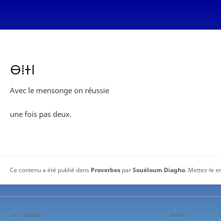
ⴱⵂⵜⵏ
Avec le mensonge on réussie
une fois pas deux.
Ce contenu a été publié dans
Proverbes
par
Souéloum Diagho
. Mettez-le e
CATÉGORIES
MÉTA