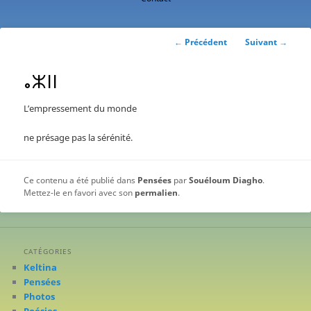
contenu
principal
Navigation
←
Précédent
Suivant
→
des
articles
ⴰⵣⵏⵏ
L’empressement du monde
ne présage pas la sérénité.
Ce contenu a été publié dans
Pensées
par
Souéloum Diagho
.
Mettez-le en favori avec son
permalien
.
CATÉGORIES
Keltina
Pensées
Photos