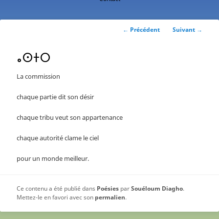
contenu
principal
Navigation
←
Précédent
Suivant
→
des
articles
ⴰⵙⵜⵔ
La commission
chaque partie dit son désir
chaque tribu veut son appartenance
chaque autorité clame le ciel
pour un monde meilleur.
Ce contenu a été publié dans
Poésies
par
Souéloum Diagho
.
Mettez-le en favori avec son
permalien
.