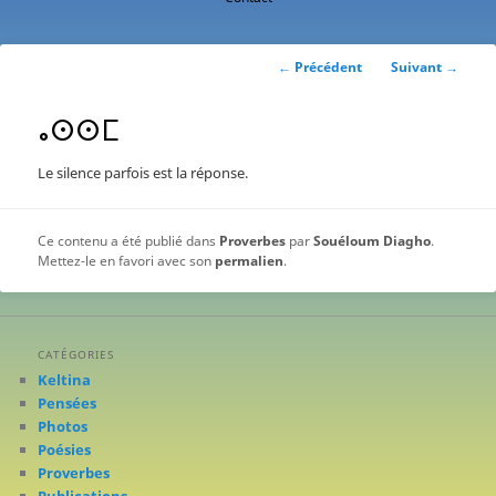
contenu
principal
Navigation
←
Précédent
Suivant
→
des
articles
ⴰⵙⵙⵎ
Le silence parfois est la réponse.
Ce contenu a été publié dans
Proverbes
par
Souéloum Diagho
.
Mettez-le en favori avec son
permalien
.
CATÉGORIES
Keltina
Pensées
Photos
Poésies
Proverbes