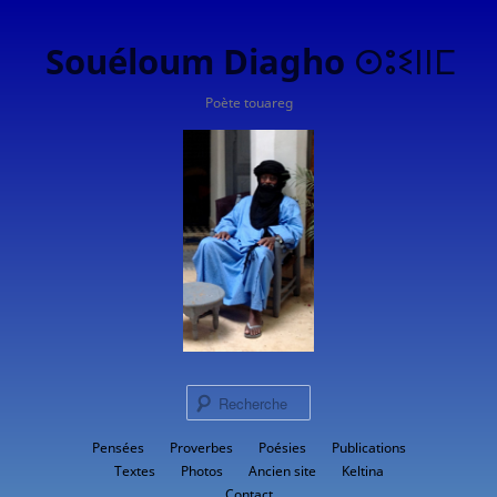
Souéloum Diagho ⵙⵓⵉⵏⵏⵎ
Poète touareg
Rech
Menu
Pensées
Proverbes
Aller
Poésies
Publications
principal
Textes
Photos
Ancien site
Keltina
au
Contact