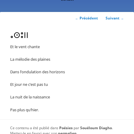
contenu
principal
Navigation
←
Précédent
Suivant
→
des
articles
ⴰⵙⵓⵏⵏ
Et le vent chante
La mélodie des plaines
Dans l’ondulation des horizons
Et jour ne c’est pas tu
La nuit de la naissance
Pas plus qu’hier.
Ce contenu a été publié dans
Poésies
par
Souéloum Diagho
.
Mettez-le en favori avec son
permalien
.