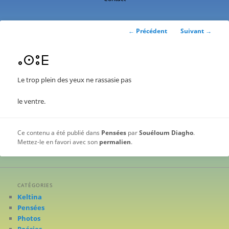
contenu
principal
Navigation
←
Précédent
Suivant
→
des
articles
ⴰⵙⵓⴹ
Le trop plein des yeux ne rassasie pas
le ventre.
Ce contenu a été publié dans
Pensées
par
Souéloum Diagho
.
Mettez-le en favori avec son
permalien
.
CATÉGORIES
Keltina
Pensées
Photos