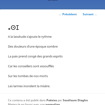
contenu
principal
Navigation
←
Précédent
Suivant
→
des
articles
ⴰⵙⵊ
A la lassitude s’ajoute le rythme
Des douleurs d’une époque sombre
La paix prend congé des grands esprits
Car les conseillers sont essoufflés
Sur les tombes de nos morts
Les larmes inondent la misère.
Ce contenu a été publié dans
Poésies
par
Souéloum Diagho
.
Mettez-le en favori avec son
permalien
.