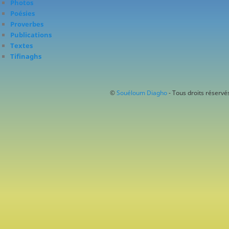
Photos
Poésies
Proverbes
Publications
Textes
Tifinaghs
©
Souéloum Diagho
- Tous droits réservés