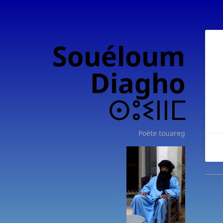
Souéloum
Diagho
ⵙⵓⵉⵏⵏⵎ
Poète touareg