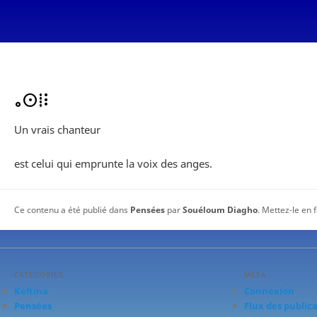
ⴰⵙⵂⵗ
Un vrais chanteur
est celui qui emprunte la voix des anges.
Ce contenu a été publié dans
Pensées
par
Souéloum Diagho
. Mettez-le en 
CATÉGORIES
MÉTA
Keltina
Connexion
Pensées
Flux des public