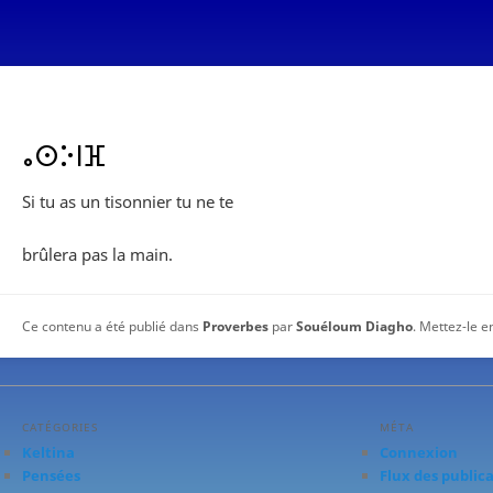
ⴰⵙⴾⵏⴼ
Si tu as un tisonnier tu ne te
brûlera pas la main.
Ce contenu a été publié dans
Proverbes
par
Souéloum Diagho
. Mettez-le e
CATÉGORIES
MÉTA
Keltina
Connexion
Pensées
Flux des public