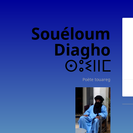
Souéloum
Diagho
ⵙⵓⵉⵏⵏⵎ
Poète touareg