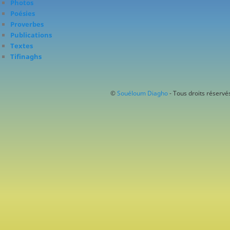
Photos
Poésies
Proverbes
Publications
Textes
Tifinaghs
©
Souéloum Diagho
- Tous droits réservés