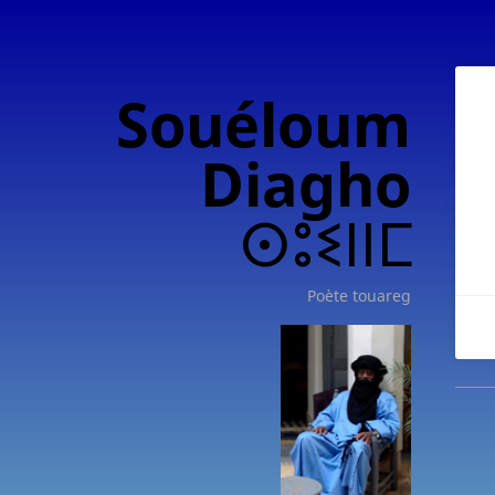
Souéloum
Diagho
ⵙⵓⵉⵏⵏⵎ
Poète touareg