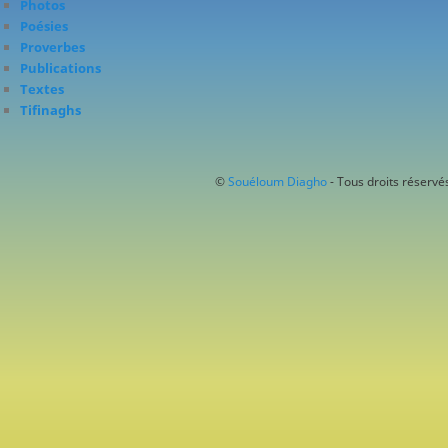
Photos
Poésies
Proverbes
Publications
Textes
Tifinaghs
©
Souéloum Diagho
- Tous droits réservés