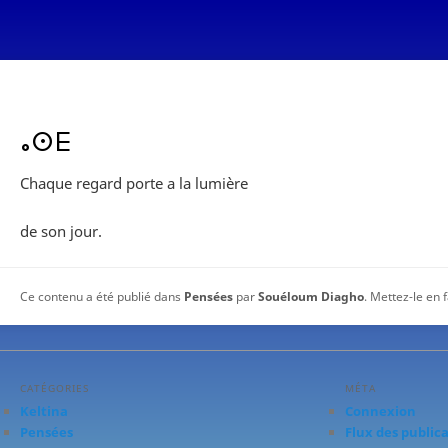
ⴰⵙⴹ
Chaque regard porte a la lumière
de son jour.
Ce contenu a été publié dans
Pensées
par
Souéloum Diagho
. Mettez-le en 
CATÉGORIES
MÉTA
Keltina
Connexion
Pensées
Flux des public