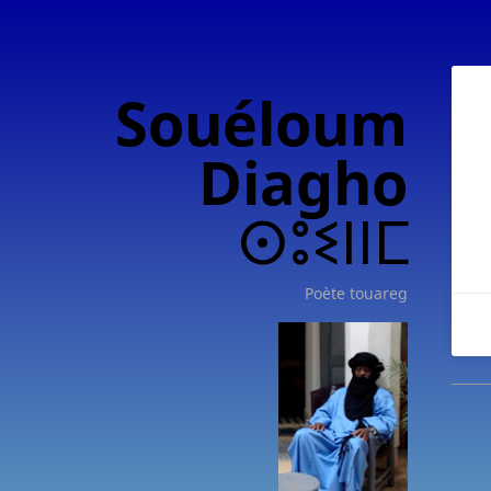
Souéloum
Diagho
ⵙⵓⵉⵏⵏⵎ
Poète touareg