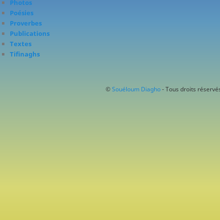
Photos
Poésies
Proverbes
Publications
Textes
Tifinaghs
©
Souéloum Diagho
- Tous droits réservés