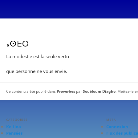
ⴰⵙⴹⵔ
La modestie est la seule vertu
que personne ne vous envie.
Ce contenu a été publié dans
Proverbes
par
Souéloum Diagho
. Mettez-le e
CATÉGORIES
MÉTA
Keltina
Connexion
Pensées
Flux des public