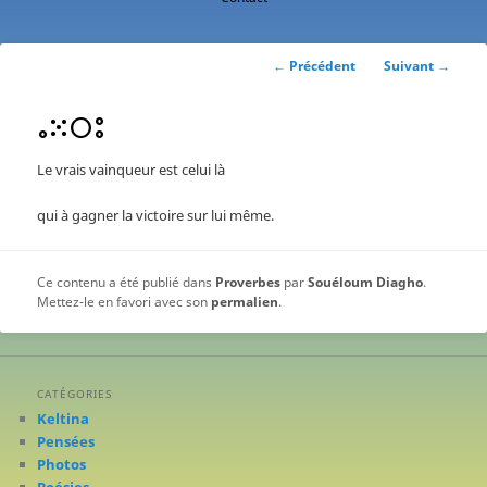
contenu
principal
Navigation
←
Précédent
Suivant
→
des
articles
ⴰⵘⵔⵓ
Le vrais vainqueur est celui là
qui à gagner la victoire sur lui même.
Ce contenu a été publié dans
Proverbes
par
Souéloum Diagho
.
Mettez-le en favori avec son
permalien
.
CATÉGORIES
Keltina
Pensées
Photos