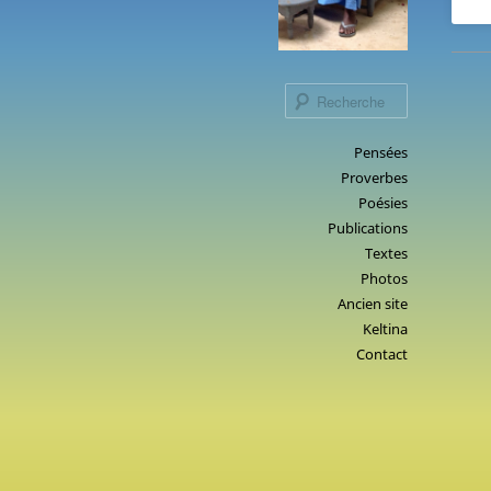
Recherche
Menu
Pensées
Aller
Proverbes
principal
au
Poésies
contenu
Publications
principal
Textes
Photos
Ancien site
Keltina
Contact