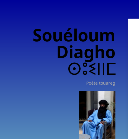
Souéloum
Diagho
ⵙⵓⵉⵏⵏⵎ
Poète touareg