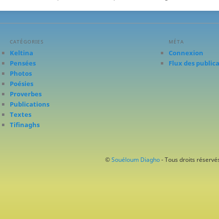
CATÉGORIES
MÉTA
Keltina
Connexion
Pensées
Flux des public
Photos
Poésies
Proverbes
Publications
Textes
Tifinaghs
©
Souéloum Diagho
- Tous droits réservés