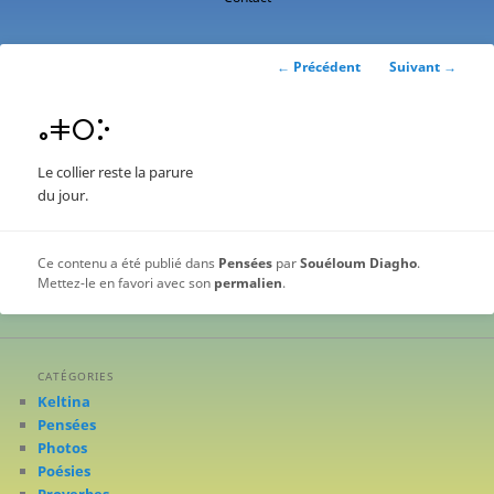
contenu
principal
Navigation
←
Précédent
Suivant
→
des
articles
ⴰⵐⵔⴾ
Le collier reste la parure
du jour.
Ce contenu a été publié dans
Pensées
par
Souéloum Diagho
.
Mettez-le en favori avec son
permalien
.
CATÉGORIES
Keltina
Pensées
Photos
Poésies