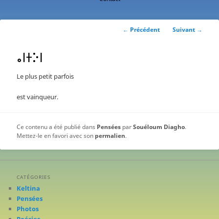
contenu
principal
Navigation
←
Précédent
Suivant
→
des
articles
ⴰⵏⵜⴾⵏ
Le plus petit parfois
est vainqueur.
Ce contenu a été publié dans
Pensées
par
Souéloum Diagho
.
Mettez-le en favori avec son
permalien
.
CATÉGORIES
Keltina
Pensées
Photos