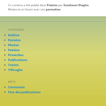
Ce contenu a été publié dans
Poésies
par
Souéloum Diagho
.
Mettez-le en favori avec son
permalien
.
CATÉGORIES
Keltina
Pensées
Photos
Poésies
Proverbes
Publications
Textes
Tifinaghs
MÉTA
Connexion
Flux des publications