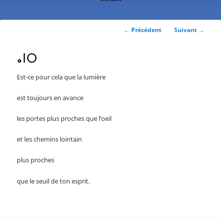
contenu
principal
Navigation
←
Précédent
Suivant
→
des
articles
ⴰⵏⵔ
Est-ce pour cela que la lumière
est toujours en avance
les portes plus proches que l’oeil
et les chemins lointain
plus proches
que le seuil de ton esprit.