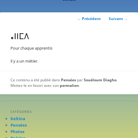
contenu
principal
Navigation
←
Précédent
Suivant
→
des
articles
ⴰⵏⵏⵎⴷ
Pour chaque apprentis
il y a un métier.
Ce contenu a été publié dans
Pensées
par
Souéloum Diagho
.
Mettez-le en favori avec son
permalien
.
CATÉGORIES
Keltina
Pensées
Photos