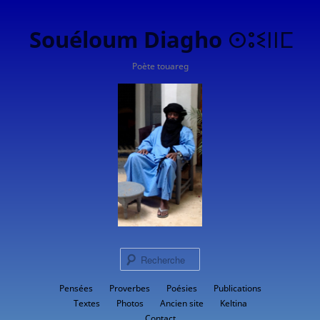
Souéloum Diagho ⵙⵓⵉⵏⵏⵎ
Poète touareg
Rech
Menu
Pensées
Proverbes
Aller
Poésies
Publications
principal
Textes
Photos
Ancien site
Keltina
au
Contact