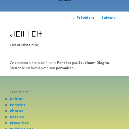
contenu
principal
Navigation
←
Précédent
Suivant
→
des
articles
ⴰⵏⵎⵏⵏ ⵏ ⵎⵏⵜ
Fait et laisse dire.
Ce contenu a été publié dans
Pensées
par
Souéloum Diagho
.
Mettez-le en favori avec son
permalien
.
CATÉGORIES
Keltina
Pensées
Photos
Poésies
Proverbes