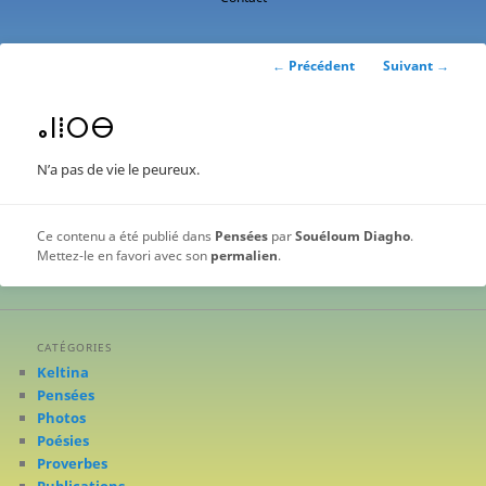
contenu
principal
Navigation
←
Précédent
Suivant
→
des
articles
ⴰⵏⵂⵔⴱ
N’a pas de vie le peureux.
Ce contenu a été publié dans
Pensées
par
Souéloum Diagho
.
Mettez-le en favori avec son
permalien
.
CATÉGORIES
Keltina
Pensées
Photos
Poésies
Proverbes