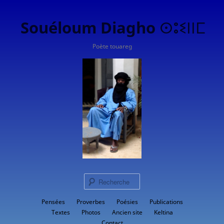
Souéloum Diagho ⵙⵓⵉⵏⵏⵎ
Poète touareg
Rech
Menu
Pensées
Proverbes
Aller
Poésies
Publications
principal
Textes
Photos
Ancien site
Keltina
au
Contact