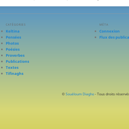
CATÉGORIES
MÉTA
Keltina
Connexion
Pensées
Flux des public
Photos
Poésies
Proverbes
Publications
Textes
Tifinaghs
©
Souéloum Diagho
- Tous droits réservés