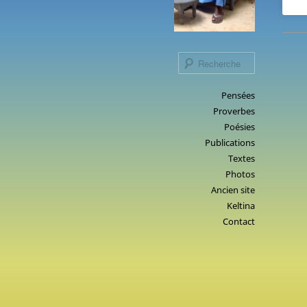
Recherche
Menu
Pensées
Aller
Proverbes
principal
au
Poésies
contenu
Publications
principal
Textes
Photos
Ancien site
Keltina
Contact