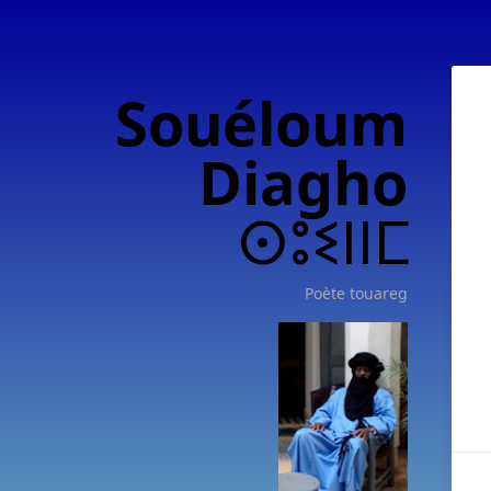
Souéloum
Diagho
ⵙⵓⵉⵏⵏⵎ
Poète touareg