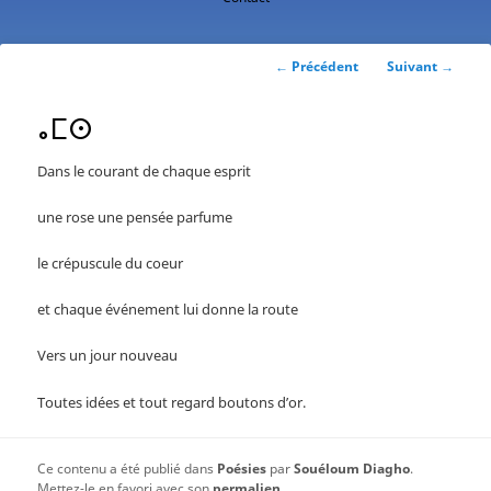
contenu
principal
Navigation
←
Précédent
Suivant
→
des
articles
ⴰⵎⵙ
Dans le courant de chaque esprit
une rose une pensée parfume
le crépuscule du coeur
et chaque événement lui donne la route
Vers un jour nouveau
Toutes idées et tout regard boutons d’or.
Ce contenu a été publié dans
Poésies
par
Souéloum Diagho
.
Mettez-le en favori avec son
permalien
.