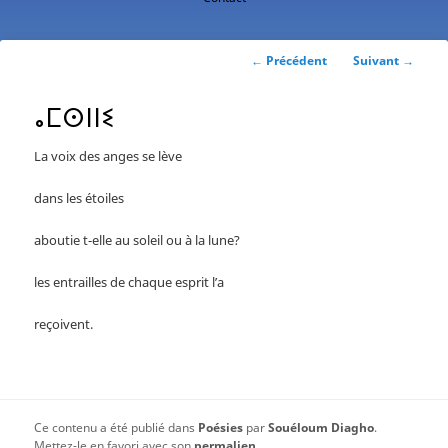
contenu
principal
Navigation
←
Précédent
Suivant
→
des
articles
ⴰⵎⵙⵏⵏⵉ
La voix des anges se lève
dans les étoiles
aboutie t-elle au soleil ou à la lune?
les entrailles de chaque esprit l’a
reçoivent.
Ce contenu a été publié dans
Poésies
par
Souéloum Diagho
.
Mettez-le en favori avec son
permalien
.