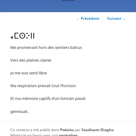
contenu
principal
Navigation
←
Précédent
Suivant
→
des
articles
ⴰⵎⵙⴾⵏⵏ
Me promenant hors des sentiers battus
Vers des plaines claires
Je me suis senti libre
Ma respiration prenait tout l’horizon
Et ma mémoire captifs d’un lointain passé
gémissait.
Ce contenu a été publié dans
Poésies
par
Souéloum Diagho
.
Mettez-le en favori avec son
permalien
.