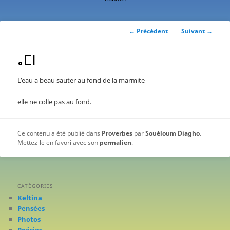
contenu
principal
Navigation
←
Précédent
Suivant
→
des
articles
ⴰⵎⵏ
L’eau a beau sauter au fond de la marmite
elle ne colle pas au fond.
Ce contenu a été publié dans
Proverbes
par
Souéloum Diagho
.
Mettez-le en favori avec son
permalien
.
CATÉGORIES
Keltina
Pensées
Photos