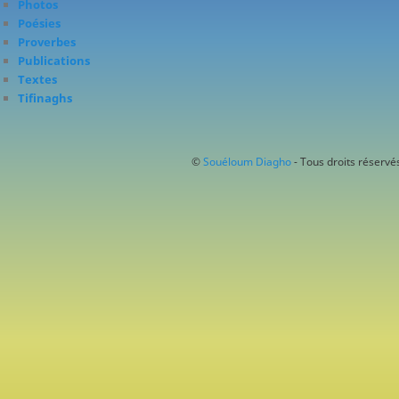
Photos
Poésies
Proverbes
Publications
Textes
Tifinaghs
©
Souéloum Diagho
- Tous droits réservés