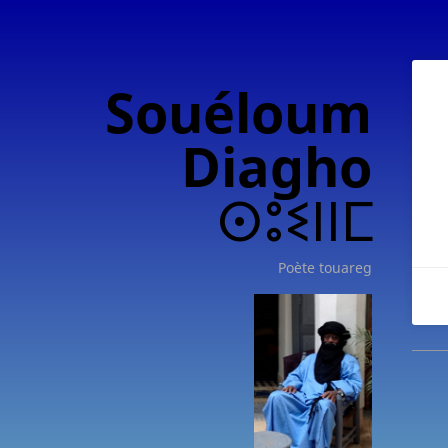
Souéloum
Diagho
ⵙⵓⵉⵏⵏⵎ
Poète touareg