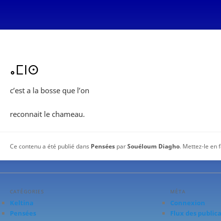
ⴰⵎⵏⵙ
c’est a la bosse que l’on
reconnait le chameau.
Ce contenu a été publié dans
Pensées
par
Souéloum Diagho
. Mettez-le en 
CATÉGORIES
MÉTA
Keltina
Connexion
Pensées
Flux des public