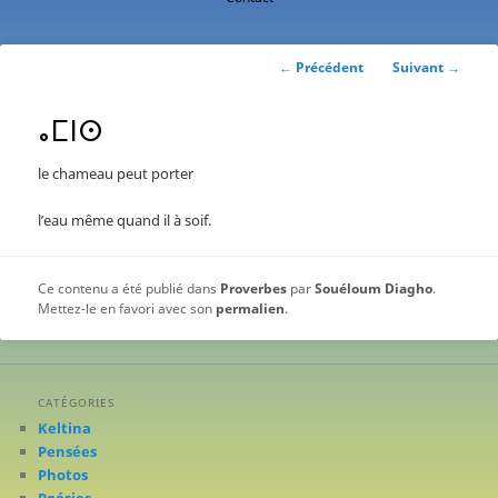
contenu
principal
Navigation
←
Précédent
Suivant
→
des
articles
ⴰⵎⵏⵙ
le chameau peut porter
l’eau même quand il à soif.
Ce contenu a été publié dans
Proverbes
par
Souéloum Diagho
.
Mettez-le en favori avec son
permalien
.
CATÉGORIES
Keltina
Pensées
Photos