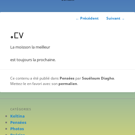
contenu
principal
Navigation
←
Précédent
Suivant
→
des
articles
ⴰⵎⴸ
La moisson la meilleur
est toujours la prochaine.
Ce contenu a été publié dans
Pensées
par
Souéloum Diagho
.
Mettez-le en favori avec son
permalien
.
CATÉGORIES
Keltina
Pensées
Photos