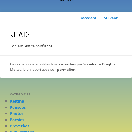
contenu
principal
Navigation
←
Précédent
Suivant
→
des
articles
ⴰⵎⴷⵏⴾ
Ton ami est ta confiance.
Ce contenu a été publié dans
Proverbes
par
Souéloum Diagho
.
Mettez-le en favori avec son
permalien
.
CATÉGORIES
Keltina
Pensées
Photos
Poésies
Proverbes