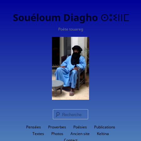
Souéloum Diagho ⵙⵓⵉⵏⵏⵎ
Poète touareg
Rech
Menu
Pensées
Proverbes
Aller
Poésies
Publications
principal
Textes
Photos
Ancien site
Keltina
au
Contact