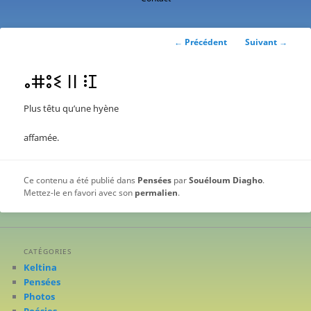
contenu
principal
Navigation
←
Précédent
Suivant
→
des
articles
ⴰⵌⵓⵉ ⵏⵏ ⵗⵊ
Plus têtu qu’une hyène
affamée.
Ce contenu a été publié dans
Pensées
par
Souéloum Diagho
.
Mettez-le en favori avec son
permalien
.
CATÉGORIES
Keltina
Pensées
Photos