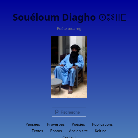
Souéloum Diagho ⵙⵓⵉⵏⵏⵎ
Poète touareg
Rech
Menu
Pensées
Proverbes
Aller
Poésies
Publications
principal
Textes
Photos
Ancien site
Keltina
au
Contact