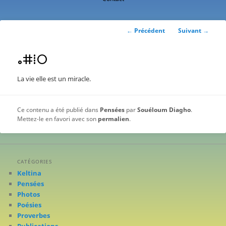
contenu
principal
Navigation
←
Précédent
Suivant
→
des
articles
ⴰⵌⵂⵔ
La vie elle est un miracle.
Ce contenu a été publié dans
Pensées
par
Souéloum Diagho
.
Mettez-le en favori avec son
permalien
.
CATÉGORIES
Keltina
Pensées
Photos
Poésies
Proverbes