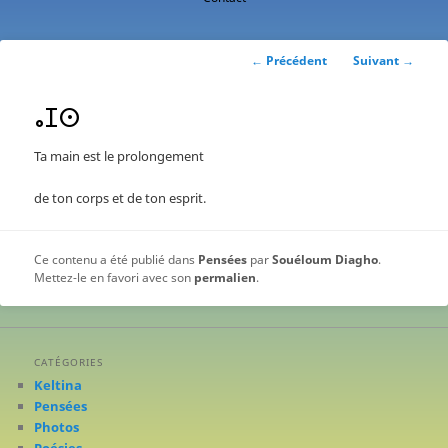
contenu
principal
Navigation
←
Précédent
Suivant
→
des
articles
ⴰⵊⵙ
Ta main est le prolongement
de ton corps et de ton esprit.
Ce contenu a été publié dans
Pensées
par
Souéloum Diagho
.
Mettez-le en favori avec son
permalien
.
CATÉGORIES
Keltina
Pensées
Photos