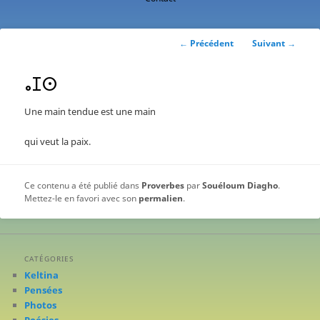
contenu
principal
Navigation
←
Précédent
Suivant
→
des
articles
ⴰⵊⵙ
Une main tendue est une main
qui veut la paix.
Ce contenu a été publié dans
Proverbes
par
Souéloum Diagho
.
Mettez-le en favori avec son
permalien
.
CATÉGORIES
Keltina
Pensées
Photos