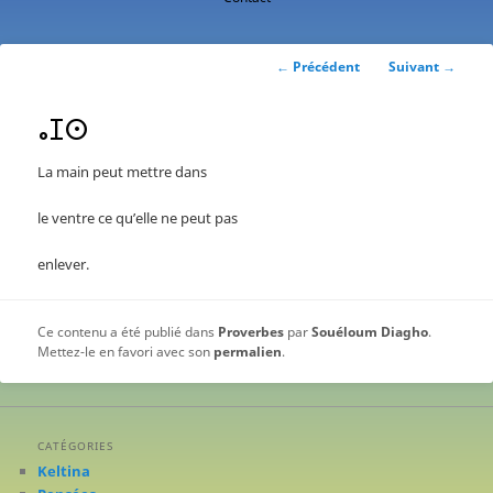
contenu
principal
Navigation
←
Précédent
Suivant
→
des
articles
ⴰⵊⵙ
La main peut mettre dans
le ventre ce qu’elle ne peut pas
enlever.
Ce contenu a été publié dans
Proverbes
par
Souéloum Diagho
.
Mettez-le en favori avec son
permalien
.
CATÉGORIES
Keltina