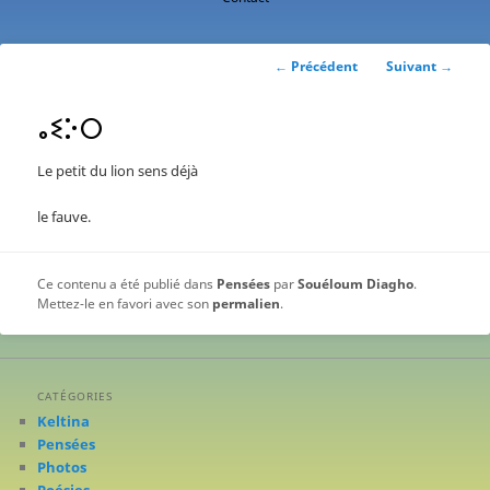
contenu
principal
Navigation
←
Précédent
Suivant
→
des
articles
ⴰⵉⴾⵔ
Le petit du lion sens déjà
le fauve.
Ce contenu a été publié dans
Pensées
par
Souéloum Diagho
.
Mettez-le en favori avec son
permalien
.
CATÉGORIES
Keltina
Pensées
Photos