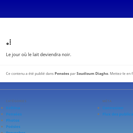
ⴰⵂ
Le jour où le lait deviendra noir.
Ce contenu a été publié dans
Pensées
par
Souéloum Diagho
. Mettez-le en 
CATÉGORIES
MÉTA
Keltina
Connexion
Pensées
Flux des public
Photos
Poésies
Proverbes