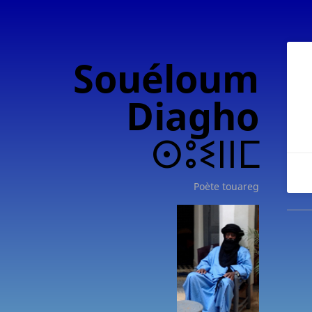
Souéloum
Diagho
ⵙⵓⵉⵏⵏⵎ
Poète touareg