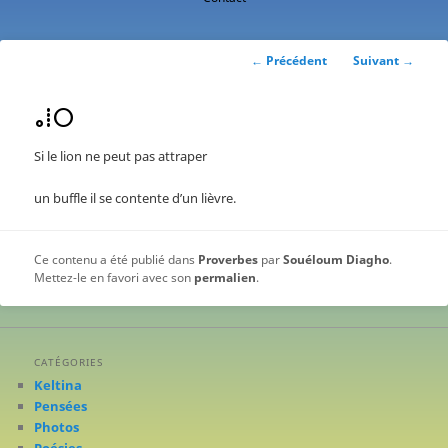
contenu
principal
Navigation
←
Précédent
Suivant
→
des
articles
ⴰⵂⵔ
Si le lion ne peut pas attraper
un buffle il se contente d’un lièvre.
Ce contenu a été publié dans
Proverbes
par
Souéloum Diagho
.
Mettez-le en favori avec son
permalien
.
CATÉGORIES
Keltina
Pensées
Photos